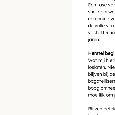
Een fase van
snel doorwer
erkenning va
de volle ver
vastzitten i
jaren.
Herstel begin
Wat mij hieri
loslaten. Nie
blijven bij d
bagatelliser
boog omheen
moeilijk om 
Blijven betek