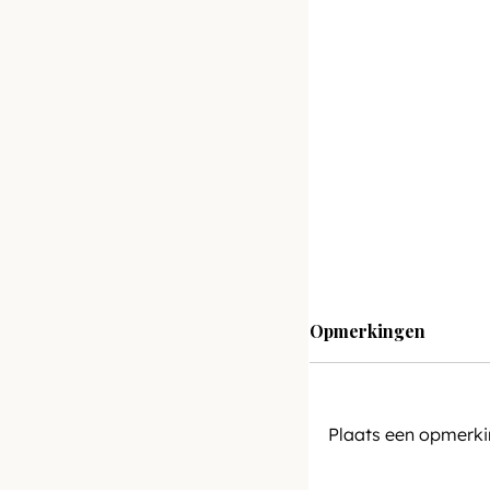
Ruzie met zeezic
juist leidt tot me
Opmerkingen
Plaats een opmerkin