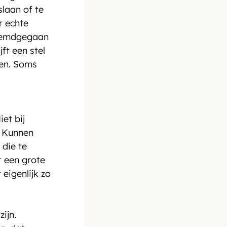
laan of te 
r echte 
reemdgegaan 
ft een stel 
den. Soms 
et bij 
. Kunnen 
 die te 
t een grote 
igenlijk zo 
ijn. 