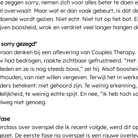
Ze zeggen sorry, nemen zich voor alles beter te doen 
l overwaait. Maar wat er dan vaak gebeurt, is dat de
oende wordt gezien. Niet echt. Niet tot op het bot. En
jven boosheid, wrok en verdriet veel langer hangen da
 sorry gezegd"
raan denken bij een aflevering van Couples Therapy.
uw had bedrogen, raakte zichtbaar gefrustreerd. “Het i
den en ze is nog steeds boos,” zei hij. Alsof booshei
houden, van niet willen vergeven. Terwijl het in werke
ders betekent: niet gehoord zijn. Te weinig erkenning, 
lijkheid, te weinig echte spijt. En nee, “ik heb toch s
elweg niet genoeg.
fase
rclass over overspel die ik recent volgde, werd dit o
ezet. De eerste fase na overspel is een rauwe overlev