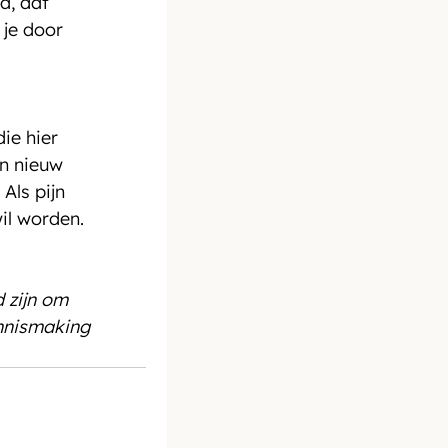
a, dat 
 je door 
die hier 
n nieuw 
Als pijn 
il worden. 
d zijn om 
ennismaking 