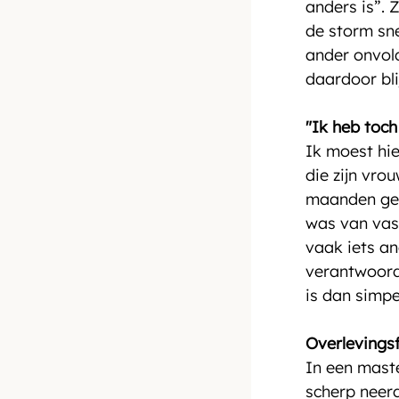
anders is”. 
de storm sne
ander onvold
daardoor bli
"Ik heb toch
Ik moest hie
die zijn vro
maanden gele
was van vast
vaak iets an
verantwoorde
is dan simp
Overlevings
In een maste
scherp neerg