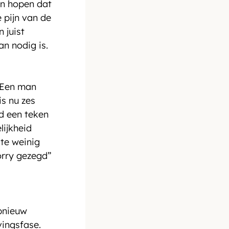
en hopen dat 
 pijn van de 
 juist 
n nodig is.
 Een man 
s nu zes 
d een teken 
lijkheid 
te weinig 
orry gezegd” 
pnieuw 
ingsfase. 