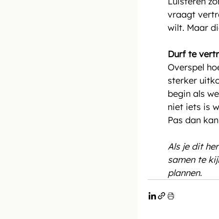
Luisteren zo
vraagt vertr
wilt. Maar d
Durf te vert
Overspel hoef
sterker uitk
begin als we
niet iets is
Pas dan kan
Als je dit he
samen te kij
plannen.