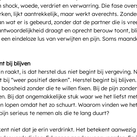
 shock, woede, verdriet en verwarring. Die fase overs
ken, lijkt aantrekkelijk, maar werkt averechts. Zonde
n wat er is gebeurd, zonder dat de partner die is v
antwoordelijkheid draagt en oprecht berouw toont, blij
n een eindeloze lus van verwijten en pijn. Soms maan
t bij blijven
n raakt, is dat herstel dus niet begint bij vergeving. Ni
t bij “weer positief denken”. Herstel begint bij blijven
e boosheid zonder die te willen fixen. Bij de pijn zonder
en. Bij dat ongemakkelijke stuk waar we het liefst me
 lopen omdat het zo schuurt. Waarom vinden we het e
pijn serieus te nemen als die te lang duurt?
ent niet dat je erin verdrinkt. Het betekent aanwezig z