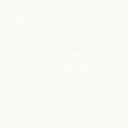
nemen, wordt het geschil voorgelegd aan de
bevoegde rechter.
8. No-Show Voorwaarden
8.1 Afspraken dienen te allen tijde zorgvuldig
te worden nagekomen. Indien een client een
afspraak niet kan nakomen, dient deze uiterlijk
24 uur voor de geplande afspraak te worden
afgezegd of verzet.
8.2 Bij het niet tijdig annuleren of niet
nakomen van een afspraak zonder tijdige
afzegging (no-show), wordt het volledige tarief
voor het consult in rekening gebracht, tenzij er
sprake is van overmacht zoals gedefinieerd in
punt 8.3.
8.3 Onder overmacht wordt verstaan
onvoorziene omstandigheden zoals medische
spoedgevallen, ernstige ziekte, overlijden van
naasten of andere onvermijdbare situaties die
redelijkerwijs buiten de controle van de client
liggen. In dergelijke gevallen wordt de
afspraak kosteloos geannuleerd of verzet.
8.4 De client wordt geadviseerd om
annuleringen of wijzigingen in de afspraak zo