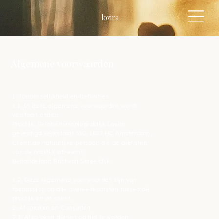
lovira
Algemene voorwaarden
1. Toepasselijkheid en Definities
1.1. In deze algemene voorwaarden wordt
verstaan onder:
Praktijk: Relatietherapiepraktijk Lovira
gevestigd Kerkstraat 310, 1017 HC Amsterdam.
Cliënt: de natuurlijke persoon die de diensten
van de praktijk afneemt.
Behandelaar: Britt van Smeerdijk.
1.2. Deze algemene voorwaarden zijn van
toepassing op alle overeenkomsten tussen de
praktijk en de cliënt.
2. Afspraken en Consulten
2.1. Afspraken dienen op tijd te worden